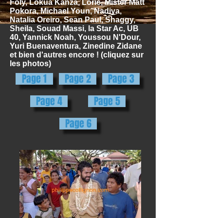
Foly, Lokua Kanza, Lorie, Mister Matt
Pokora, Michael Youn, Nadiya,
Natalia Oreiro, Sean Paul, Shaggy,
Sheila, Souad Massi, la Star Ac, UB
40, Yannick Noah, Youssou N'Dour,
Yuri Buenaventura, Zinedine Zidane
et bien d'autres encore ! (cliquez sur
les photos)
Page 1
Page 2
Page 3
Page 4
Page 5
Page 6