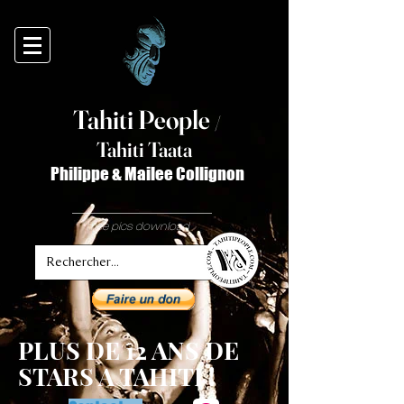
Tahiti Peop
le
/
T
ahiti Taata
Philippe & Mailee Collignon
free pics download
PLUS DE 12 ANS DE
STARS A TAHITI !