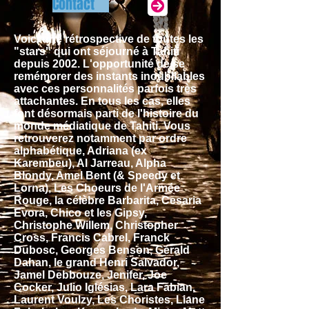
Contact
Voici une rétrospective de toutes les
"stars" qui ont séjourné à Tahiti
depuis 2002. L'opportunité de se
remémorer des instants inoubliables
avec ces personnalités parfois très
attachantes. En tous les cas, elles
font désormais parti de l'histoire du
monde médiatique de Tahiti. Vous
retrouverez notamment par ordre
alphabétique, Adriana (ex
Karembeu), Al Jarreau, Alpha
Blondy, Amel Bent (& Speedy et
Lorna), Les Choeurs de l'Armée
Rouge, la célèbre Barbarita, Cesaria
Evora, Chico et les Gipsy,
Christophe Willem, Christopher
Cross, Francis Cabrel, Franck
Dubosc, Georges Benson, Gérald
Dahan, le grand Henri Salvador,
Jamel Debbouze, Jenifer, Joe
Cocker, Julio Iglésias, Lara Fabian,
Laurent Voulzy, Les Choristes, Liane