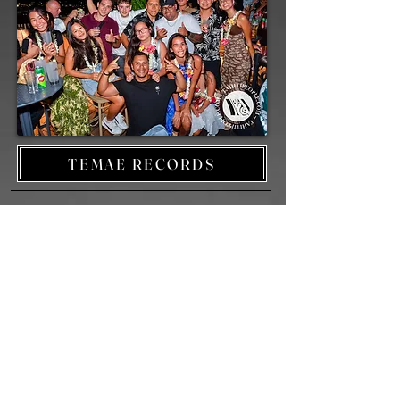
TEMAE RECORDS
×
CONTACT
×
Téléphone :
(+689)
89 77 95 75
phctahiti@gmail.com