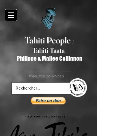
Tahiti Peop
le
/
T
ahiti Taata
Philippe & Mailee Collignon
free pics download
- Au KON TIKI, papeete -