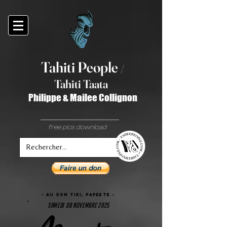
Tahiti Peop
le
/
T
ahiti Taata
Philippe & Mailee Collignon
free pics download
- Au KON TIKI, papeete -
samedi 08 novembre 2025