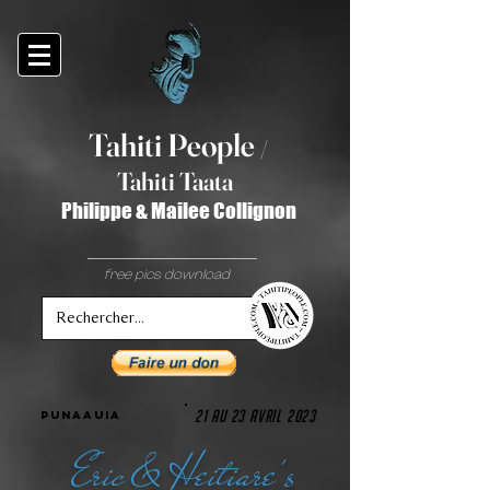
Tahiti Peop
le
/
T
ahiti Taata
Philippe & Mailee Collignon
free pics download
21 au 23 avril 2023
punaauia
Eric & Heitiare's