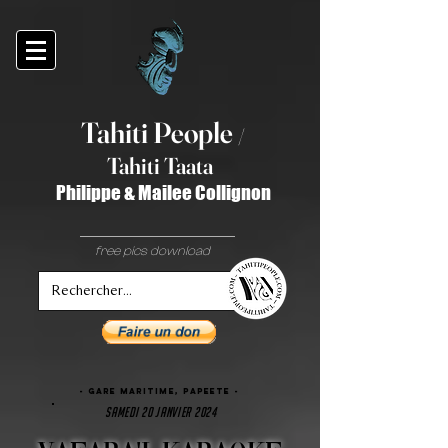
Tahiti Peop
le
/
T
ahiti Taata
Philippe & Mailee Collignon
free pics download
- gare maritime, papeete -
SAMEDI 20 JANVIER 2024