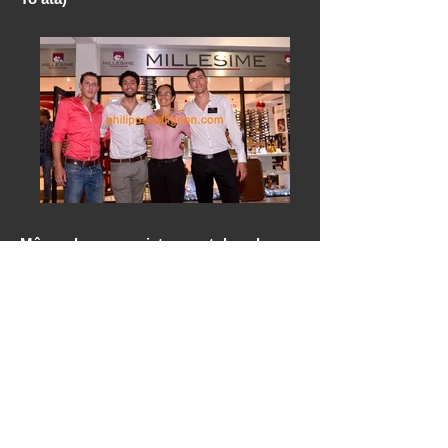
Mêmes les secouristes sont dans le
move ! (Xmas Dj party – place To’ata)