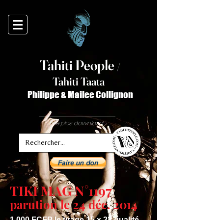
Tahiti Peop
le
/
T
ahiti Taata
Philippe & Mailee Collignon
free pics download
TIKI MAG N°1197
parution le 24 déc. 2014
1 000 FCFP le tirage 15 x 23 qualité