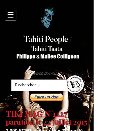
Tahiti Peop
le
/
T
ahiti Taata
Philippe & Mailee Collignon
free pics download
TIKI MAG N°1227
parution le 22 juillet 2015
1 000 FCFP le tirage 15 x 23 qualité