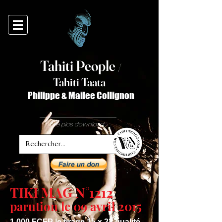
Tahiti Peop
le
/
T
ahiti Taata
Philippe & Mailee Collignon
free pics download
TIKI MAG N°1212
parution le 09 avril 2015
1 000 FCFP le tirage 15 x 23 qualité