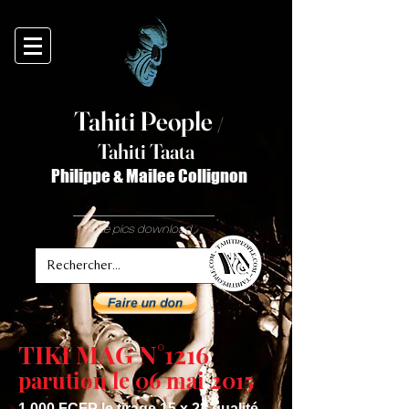
Tahiti Peop
le
/
T
ahiti Taata
Philippe & Mailee Collignon
free pics download
TIKI MAG N°1216
parution le 06 mai 2015
1 000 FCFP le tirage 15 x 23 qualité