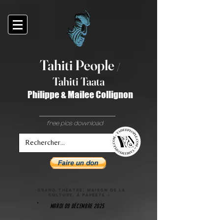
Tahiti Peop
le
/
T
ahiti Taata
Philippe & Mailee Collignon
free pics download
-grand théatre, maison de la
culture, à Papeete -
mardi 09 décembre 2025