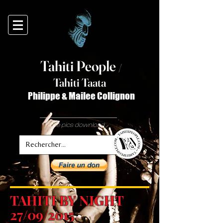
Tahiti Peop
le
/
T
ahiti Taata
Philippe & Mailee Collignon
free pics download
TAHITI BY NIGHT
27/09/2015