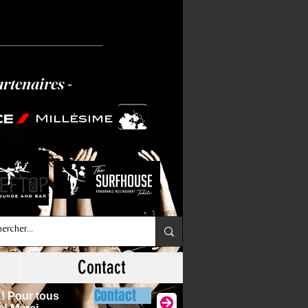
artenaires -
Millésime
Contact
Contact
 ! Pour tous