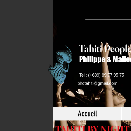
Tahiti Peop
l
Philippe & Maile
Tel : (+689) 89 77 95 75
phctahiti@gmail.com
Accueil
TAHITI BY NIGHT