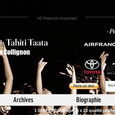
Philippe Collignon
photographe Tahiti people
journaliste tahiti by night
people mode mariage
HD free pics download
- P
T
ahiti Taata
e
/
e Collignon
Archives
Biographie
1 000 FCFP le tirage 15 x 23 qualité photo