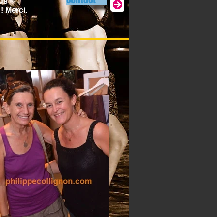
ous
! Merci.