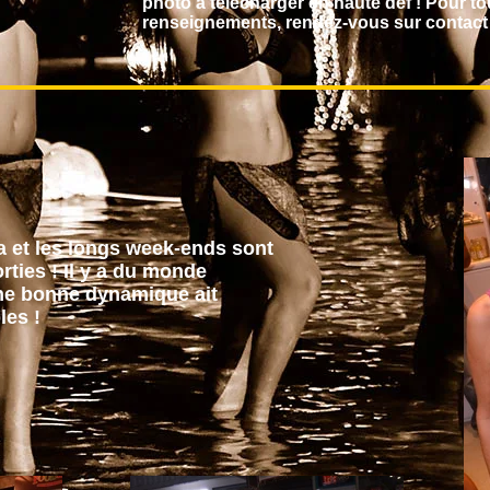
photo à télécharger en haute def ! Pour t
renseignements, rendez-vous sur contact 
a et les longs week-ends sont
ties ! Il y a du monde
une bonne dynamique ait
les !