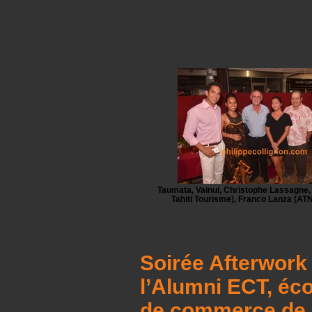
Taumata, Vainui, Christophe Lassagne,
Tahiti Tourisme), Franco Lanza (AT
Soirée Afterwork
l’Alumni ECT, éco
de commerce de