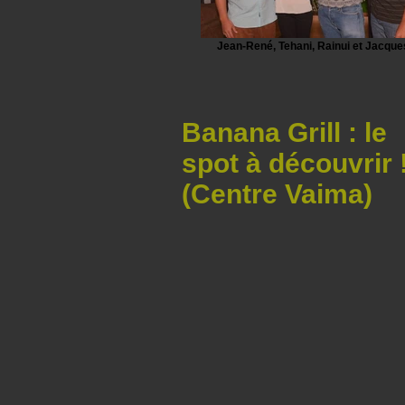
Jean-René, Tehani, Rainui et Jacque
Banana Grill : le
spot à découvrir 
(Centre Vaima)