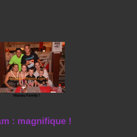
Hianau Family !
 : magnifique !