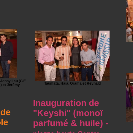
 Jenny Lau (GIE
Taumata, Haia, Orama et Reynald
N) et Jérémy
Inauguration de
 de
"Keyshi" (monoï
le
parfumé & huile) -