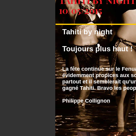
TAHITI BY NIGHT
10/05/2015
Tahiti by night
Toujours plus haut !
La fête continue sur le Fenu
évidemment propices aux sor
partout et il semblerait qu’
gagné Tahiti. Bravo les peop
Philippe Collignon