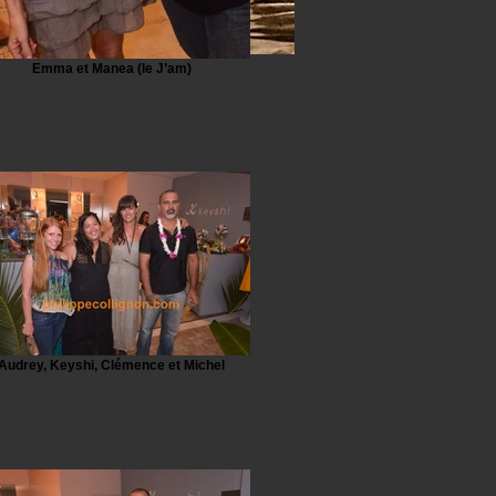
Emma et Manea (le J’am)
Audrey, Keyshi, Clémence et Michel