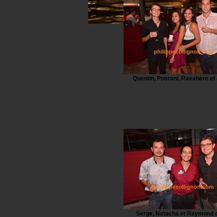
Quentin, Poerani, Ravahere et
Serge, Natacha et Raymond d