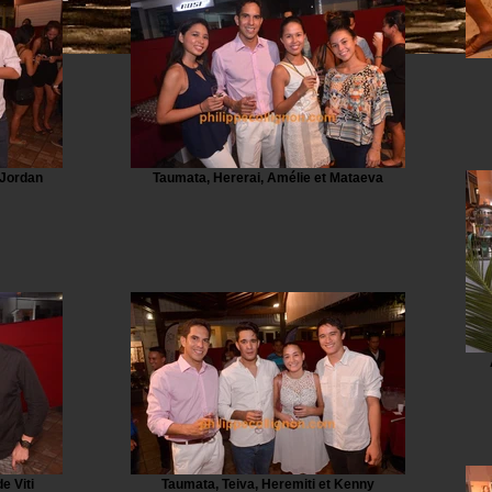
 Jordan
Taumata, Hererai, Amélie et Mataeva
e Viti
Taumata, Teiva, Heremiti et Kenny