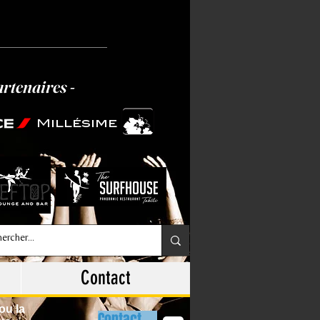
artenaires -
Millésime
Contact
ou la
Contact