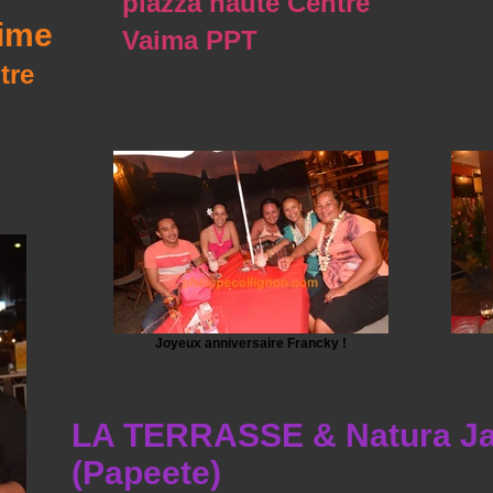
plazza haute Centre
sime
Vaima PPT
tre
Joyeux anniversaire Francky !
LA TERRASSE & Natura Jam
(Papeete)