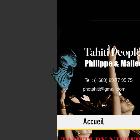
Tahiti Peop
l
Philippe & Maile
Tel : (+689) 89 77 95 75
phctahiti@gmail.com
Accueil