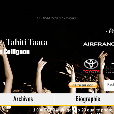
Philippe Collignon
photographe Tahiti people
journaliste tahiti by night
people mode mariage
HD free pics download
- P
T
ahiti Taata
e
/
e Collignon
Archives
Biographie
1 000 FCFP le tirage 15 x 23 qualité photo 