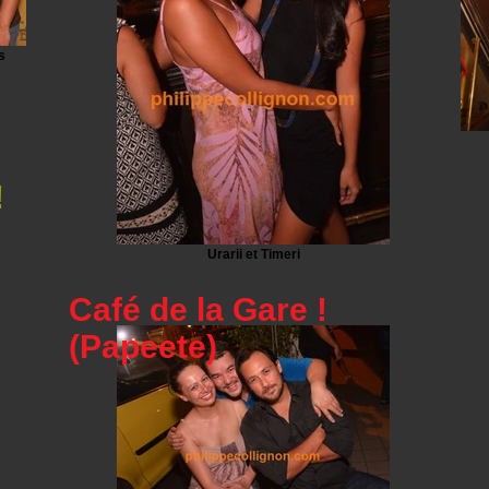
s
!
Urarii et Timeri
Café de la Gare !
(Papeete)