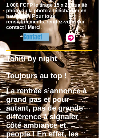
1 000 FCFP le tirage 15 x 23 qualité
photo ou la photo à télécharger en
haute def ! Pour tous
renseignements, rendez-vous sur
contact ! Merci.
Contact
Tahiti by night
Toujours au top !
La rentrée s’annonce à
grand pas et pour
autant, pas de grande
différence à signaler
côté ambiance et
people ! En effet, les