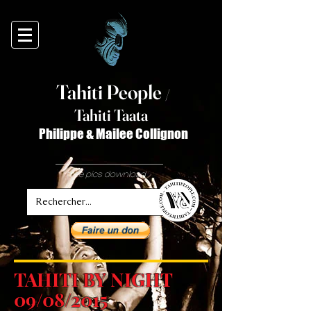
Tahiti Peop
le
/
T
ahiti Taata
Philippe & Mailee Collignon
free pics download
TAHITI BY NIGHT
09/08/2015