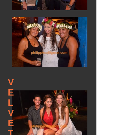
V
E
L
V
E
T