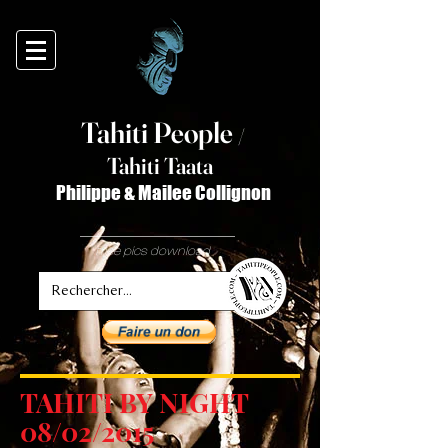
Tahiti Peop
le
/
T
ahiti Taata
Philippe & Mailee Collignon
free pics download
TAHITI BY NIGHT
08/02/2015