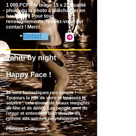
1 000 FCFP le tirage 15 x 23 qualité
photo ou la photo à télécharger en
haute def ! Pour tous
renseignements, rendez-vous sur
contact ! Merci.
Contact
Tahiti by night
Happy Face !
Ils sont fantastiques nos people !
Toujours la joie de vivre et toujours le
sourire : cela donne de beaux moments
de fête et de délire. Les people sont de
retour et entendent bien donner du
rythme aux soirées polynésiennes !
Philippe Collignon