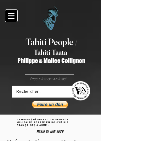
Tahiti Peop
le
/
T
ahiti Taata
Philippe & Mailee Collignon
free pics download
RSMA-pf (Régiment du service
militaire adapté en Polynésie
française) à ARUE -
mardi 02 juin 2026