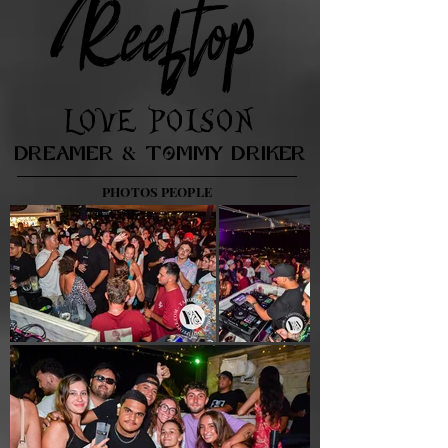
Reeftop
LOVE POISON
&
DREAMER
TOMMY DRIKER
PHOTOS PEOPLE