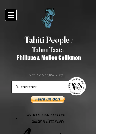
Tahiti Peop
le
/
T
ahiti Taata
Philippe & Mailee Collignon
free pics download
- Au KON TIKI, papeete -
samedi 14 février 2026