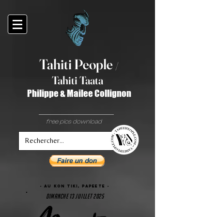
Tahiti Peop
le
/
T
ahiti Taata
Philippe & Mailee Collignon
free pics download
- Au KON TIKI, papeete -
dimanche 13 juillet 2025