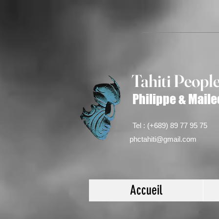
Tahiti Peop
l
Philippe & Maile
Tel : (+689) 89 77 95 75
phctahiti@gmail.com
Accueil