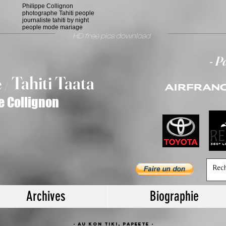
Philippe Collignon
photographe Tahiti people
journaliste tahiti by night
people mode mariage
HD free pics download
- P
T
ahiti Taata
e
/
e Collignon
Archives
Biographie
- Au KON TIKI, papeete -