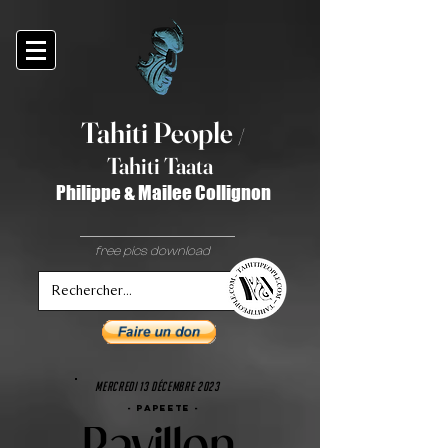
Tahiti Peop
le
/
T
ahiti Taata
Philippe & Mailee Collignon
free pics download
mercredi 13 décembre 2023
- PAPEETE -