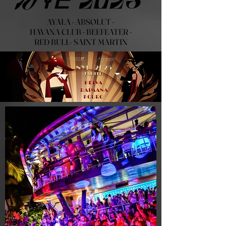
Nye 2025
AYALA -
ABSOLUT -
HAVANA
CLUB - BEEFEATER -
RED BULL-
SAINT MARTIN