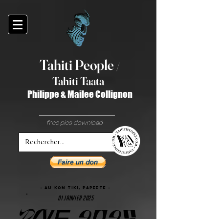
Tahiti Peop
le
/
T
ahiti Taata
Philippe & Mailee Collignon
free pics download
- Au KON TIKI, papeete -
01 JANVIER 2025