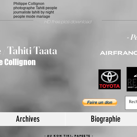
Philippe Collignon
photographe Tahiti people
journaliste tahiti by night
people mode mariage
HD free pics download
- P
T
ahiti Taata
e
/
e Collignon
Archives
Biographie
- Au KON TIKI, papeete -