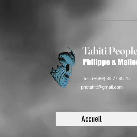
Tahiti Peop
l
Philippe & Maile
Tel : (+689) 89 77 95 75
phctahiti@gmail.com
Accueil