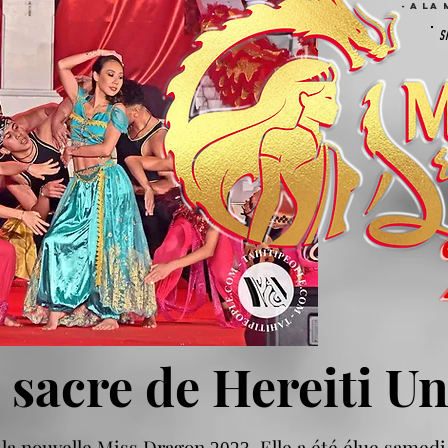
- A LA 
s
 sacre de Hereiti Un
 la nouvelle Miss Dragon
. Elle a été élue samed