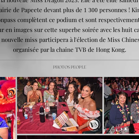
2023
mairie de Papeete devant plus de
personnes ! K
1 300
onpass complètent ce podium et sont respectivement
r en images sur cette superbe soirée avec les huit ca
a nouvelle miss participera à l'élection de Miss Chine
organisée par la chaine TVB de Hong Kong.
PHOTOS PEOPLE