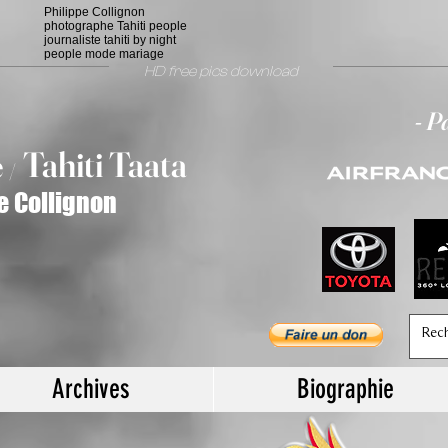
Philippe Collignon
photographe Tahiti people
journaliste tahiti by night
people mode mariage
HD free pics download
- P
T
ahiti Taata
e
/
e Collignon
Archives
Biographie