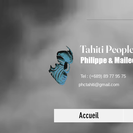
Tahiti Peop
l
Philippe & Maile
Tel : (+689) 89 77 95 75
phctahiti@gmail.com
Accueil