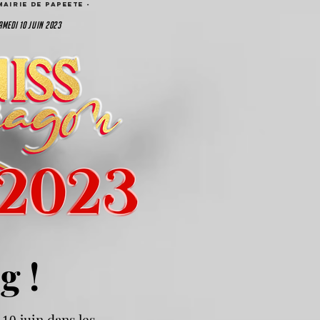
MAIRIE DE PAPEETE -
amedi 10 juin 2023
g !
i
juin dans les