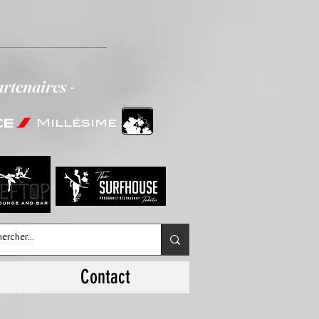
artenaires -
Millésime
Contact