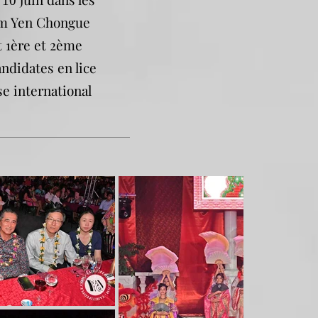
10
im Yen Chongue
 1ère et 2ème
ndidates en lice
se international