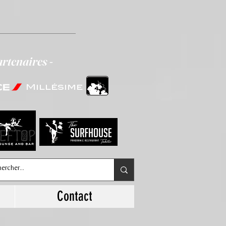
artenaires -
Millésime
Contact