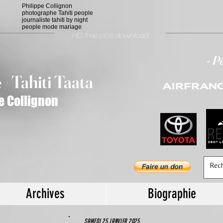
Philippe Collignon
photographe Tahiti people
journaliste tahiti by night
people mode mariage
HD free pics download
- P
T
ahiti Taata
e
/
e Collignon
Archives
Biographie
samedi 25 jANVIER 2025