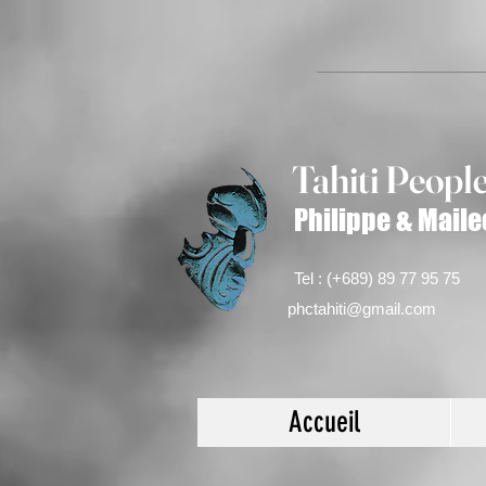
Tahiti Peop
l
Philippe & Maile
Tel : (+689) 89 77 95 75
phctahiti@gmail.com
Accueil