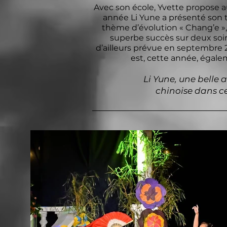
Avec son école, Yvette propose au
année Li Yune a présenté son t
thème d’évolution « Chang’e », 
superbe succès sur deux soir
d’ailleurs prévue en septembre
est, cette année, égal
Li Yune, une belle 
chinoise dans ce