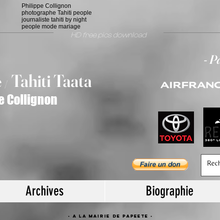
Philippe Collignon
photographe Tahiti people
journaliste tahiti by night
people mode mariage
HD free pics download
- P
T
ahiti Taata
e
/
e Collignon
Archives
Biographie
- A la mairie de papeete -