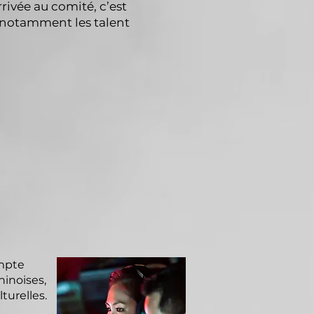
rivée au comité, c’est
t notamment les talent
mpte
hinoises,
turelles.