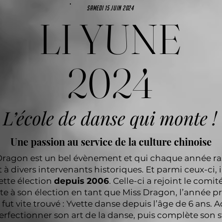
samedi 15 juin 2024
LI YUNE
2024
L’école de danse qui monte !
Une passion au service de la culture chinoise
s Dragon est un bel évènement et qui chaque année r
 à divers intervenants historiques. Et parmi ceux-ci, i
tte élection
depuis 2006
. Celle-ci a rejoint le comit
ite à son élection en tant que Miss Dragon, l’année 
fut vite trouvé : Yvette danse depuis l’âge de 6 ans. A
ectionner son art de la danse, puis complète son sty