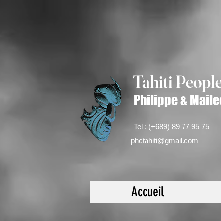
Tahiti Peop
l
Philippe & Maile
Tel : (+689) 89 77 95 75
phctahiti@gmail.com
Accueil