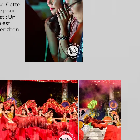
se. Cette
c pour
at : Un
n est
Shenzhen