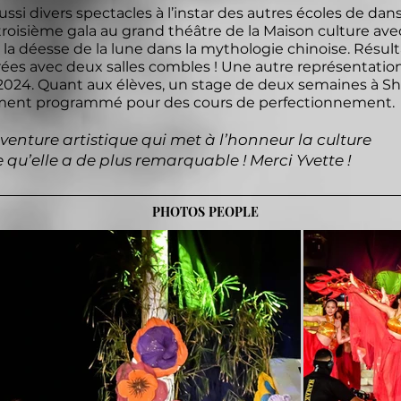
ssi divers spectacles à l’instar des autres écoles de dan
roisième gala au grand théâtre de la Maison culture ave
la déesse de la lune dans la mythologie chinoise. Résult
ées avec deux salles combles ! Une autre représentatio
 2024. Quant aux élèves, un stage de deux semaines à 
ement programmé pour des cours de perfectionnement.
aventure artistique qui met à l’honneur la culture
 qu’elle a de plus remarquable ! Merci Yvette !
PHOTOS PEOPLE