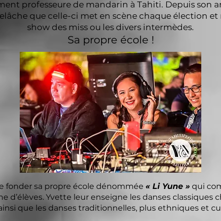
ent professeure de mandarin à Tahiti. Depuis son ar
relâche que celle-ci met en scène chaque élection e
show des miss ou les divers intermèdes.
Sa propre école !
de fonder sa propre école dénommée
« Li Yune »
qui co
e d’élèves. Yvette leur enseigne les danses classiques c
ainsi que les danses traditionnelles, plus ethniques et cul