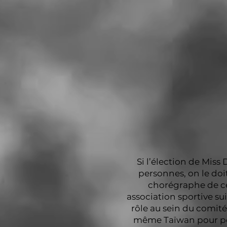
Si l’élection de Mis
personnes, on le doit
chorégraphe de ce
association sportive su
rôle au sein du comité 
même Taïwan pour perf