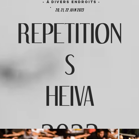
- à divers endroits -
20, 21, 22 juin 2023
REPETITION
S
HEIVA
2023