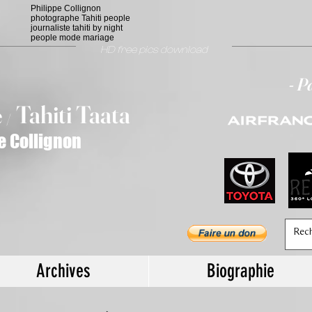
Philippe Collignon
photographe Tahiti people
journaliste tahiti by night
people mode mariage
HD free pics download
- P
T
ahiti Taata
e
/
e Collignon
Archives
Biographie