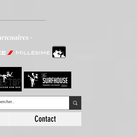
artenaires -
Millésime
Contact