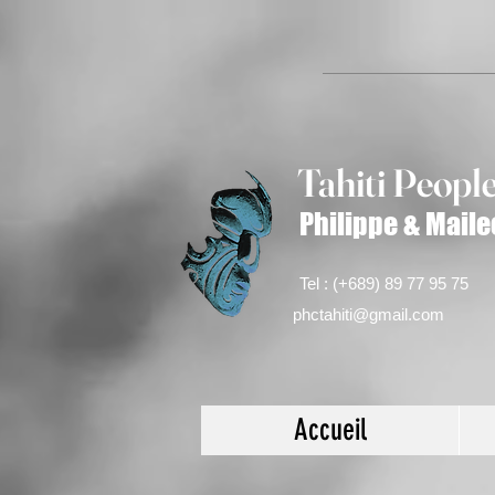
Tahiti Peop
l
Philippe & Maile
Tel : (+689) 89 77 95 75
phctahiti@gmail.com
Accueil