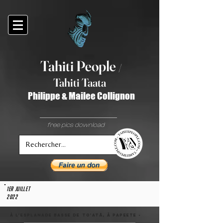
Tahiti Peop
le
/
T
ahiti Taata
Philippe & Mailee Collignon
free pics download
1er juillet
2022
à l'esplanade basse de To'atā, à PAPEETE -