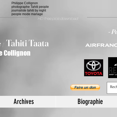
Philippe Collignon
photographe Tahiti people
journaliste tahiti by night
people mode mariage
HD free pics download
- P
T
ahiti Taata
e
/
e Collignon
Archives
Biographie