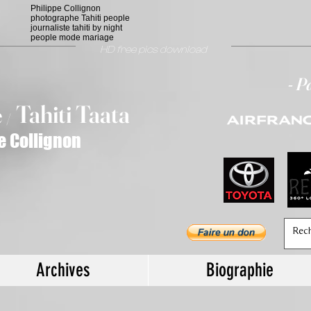
Philippe Collignon
photographe Tahiti people
journaliste tahiti by night
people mode mariage
HD free pics download
- P
T
ahiti Taata
e
/
e Collignon
Archives
Biographie