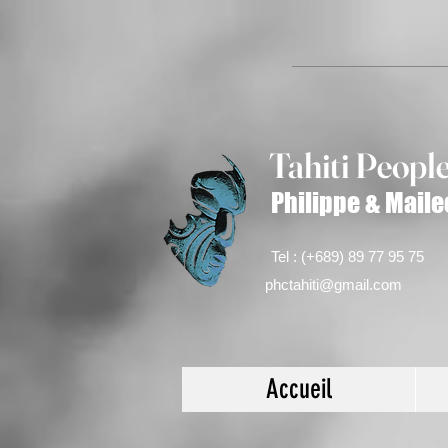
Tahiti Peop
l
Philippe & Maile
Tel : (+689) 89 77 95 75
phctahiti@gmail.com
Accueil