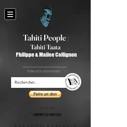
Tahiti Peop
le
/
T
ahiti Taata
Philippe & Mailee Collignon
free pics download
- à TO'ATA -
VENDREDI 30 JUIN 2023