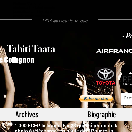
Philippe Collignon
photographe Tahiti people
journaliste tahiti by night
people mode mariage
HD free pics download
- P
T
ahiti Taata
e
/
e Collignon
Archives
Biographie
1 000 FCFP le tirage 15 x 23 qualité photo ou la
photo à télécharger en haute def ! Pour tous