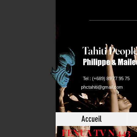
Tahiti Peop
l
Philippe & Maile
Tel : (+689) 89 77 95 75
phctahiti@gmail.com
Accueil
FENUA TV N°443