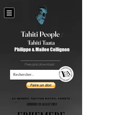
Tahiti Peop
le
/
T
ahiti Taata
Philippe & Mailee Collignon
free pics download
- AU Meherio Tahitian bistro, PAPEETE -
vendredi 26 juillet 2024