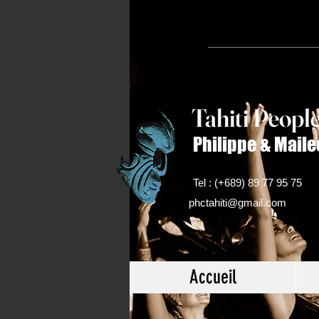
Tahiti Peop
l
Philippe & Maile
Tel : (+689) 89 77 95 75
phctahiti@gmail.com
Accueil