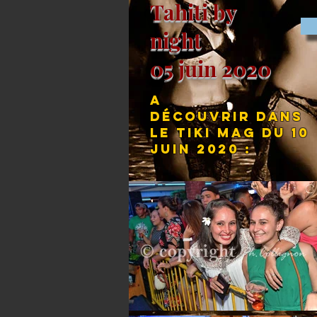
Tahiti by
night
05 juin 2020
A
découvrir dans
le Tiki Mag du 10
juin 2020 :