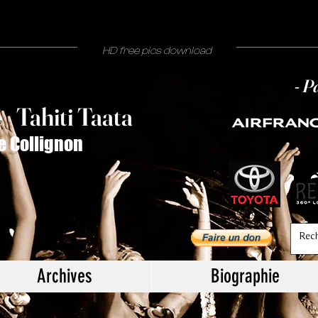
Philippe Collignon
photographe Tahiti people
journaliste tahiti by night
people mode mariage
HD free pics download
- P
T
ahiti Taata
e
/
e Collignon
Archives
Biographie