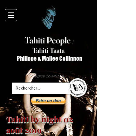
Tahiti Peop
le
/
T
ahiti Taata
Philippe & Mailee Collignon
free pics download
Tahiti by night 02
août 2019