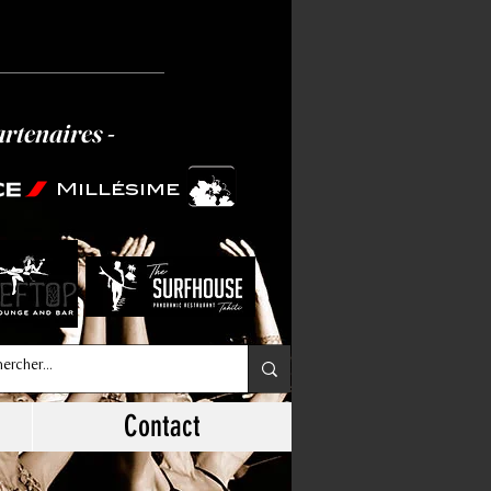
artenaires -
Millésime
Contact