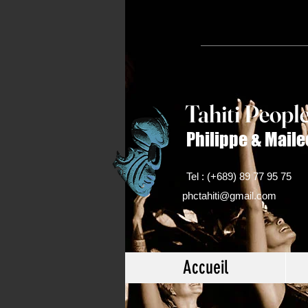
Tahiti Peop
l
Philippe & Maile
Tel : (+689) 89 77 95 75
phctahiti@gmail.com
Accueil