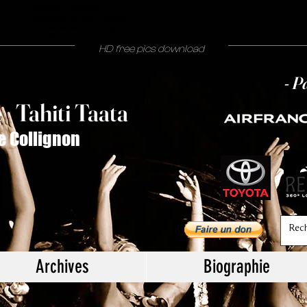
Philippe Collignon
photographe Tahiti people
journaliste tahiti by night
people mode mariage
HD free pics download
- P
T
ahiti Taata
e
/
e Collignon
Archives
Biographie