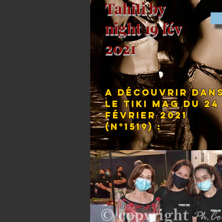
Tahiti by
night 19 fév
2021
A découvrir dan
le Tiki Mag du 24
février 2021
(N°1519) :