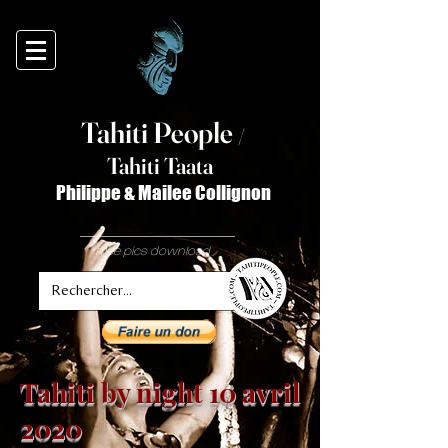
Tahiti Peop
le
/
T
ahiti Taata
Philippe & Mailee Collignon
free pics download
Tahiti by night 10 avril
2020