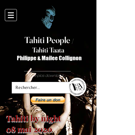
Tahiti Peop
le
/
T
ahiti Taata
Philippe & Mailee Collignon
free pics download
Tahiti by night
08 mai 2020