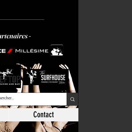
artenaires -
Millésime
Contact