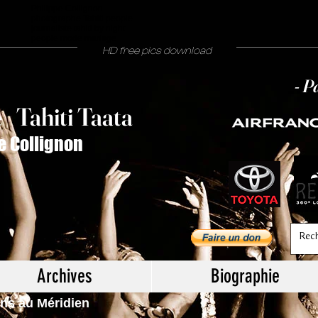
Philippe Collignon
photographe Tahiti people
journaliste tahiti by night
people mode mariage
HD free pics download
- P
T
ahiti Taata
e
/
e Collignon
Archives
Biographie
ns au Méridien