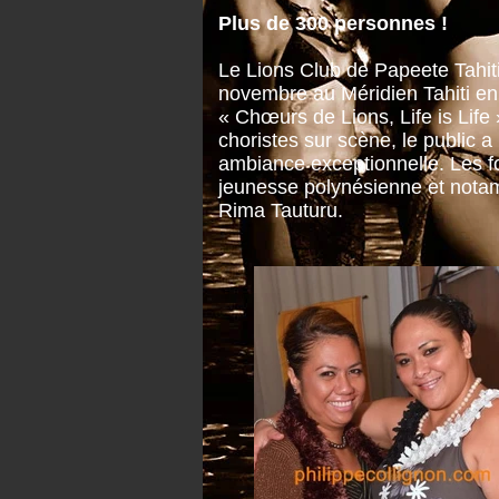
Plus de 300 personnes !
Le Lions Club de Papeete Tahit
novembre au Méridien Tahiti en 
« Chœurs de Lions, Life is Life
choristes sur scène, le public
ambiance exceptionnelle. Les fo
jeunesse polynésienne et nota
Rima Tauturu.