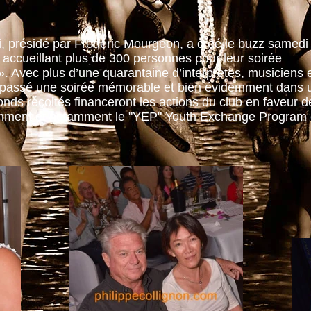
i, présidé par Frédéric Mourgeon, a créé le buzz samedi
accueillant plus de 300 personnes pour leur soirée
 ». Avec plus d’une quarantaine d’interprètes, musiciens 
 a passé une soirée mémorable et bien évidemment dans 
nds récoltés financeront les actions du club en faveur d
mment et notamment le "YEP" Youth Exchange Program e