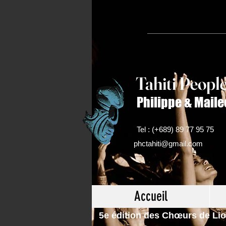
Tahiti Peop
l
Philippe & Maile
Tel : (+689) 89 77 95 75
phctahiti@gmail.com
Accueil
5e édition des Chœurs de Lio