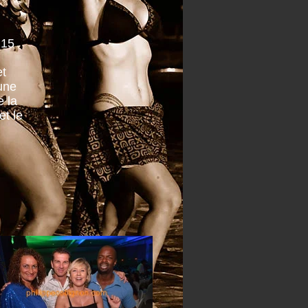
 15
et
une
e la
t le