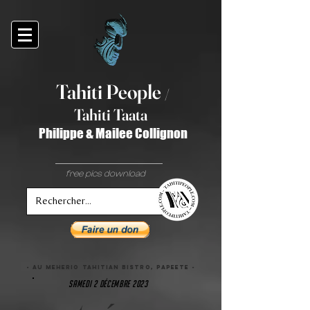
Tahiti Peop
le
/
T
ahiti Taata
Philippe & Mailee Collignon
free pics download
- AU meherio tahitian bistro, papeete -
samedi 2 décembre 2023