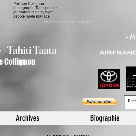
Philippe Collignon
photographe Tahiti people
journaliste tahiti by night
people mode mariage
HD free pics download
- P
T
ahiti Taata
e
/
e Collignon
Archives
Biographie
- Au KON TIKI, papeete -