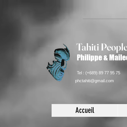
Tahiti Peop
l
Philippe & Maile
Tel : (+689) 89 77 95 75
phctahiti@gmail.com
Accueil