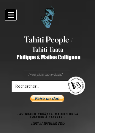
Tahiti Peop
le
/
T
ahiti Taata
Philippe & Mailee Collignon
free pics download
- au grand théâtre, maison de la
Culture à Papeete -
jeudi 27 novembre 2025