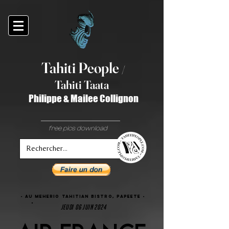
Tahiti Peop
le
/
T
ahiti Taata
Philippe & Mailee Collignon
free pics download
- AU Meherio Tahitian bistro, PAPEETE -
jeudi 06 juin 2024