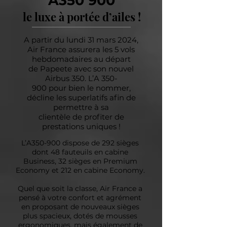
A350 900
le luxe à
portée d’ailes !
A partir du lundi 31 mars 2024,
Air France assurera les 5 vols
hebdomadaires au départ
de Papeete avec son nouvel
Airbus 350. L’A 350-
900 pour bien le nommer,
décline les superlatifs afin de
permettre à sa
clientèle de profiter de
prestations uniques !
L’A350-900 dispose de 292 sièges
dont 48 fauteuils en cabine
Business, 32 sièges en Premium
Economy et 212 en cabine Economy.
Quel que soit la classe, Air France a
pensé à votre confort et agrément
en proposant de nouveaux sièges
plus spacieux, dotés de mousses
ergonomiques, mais également de