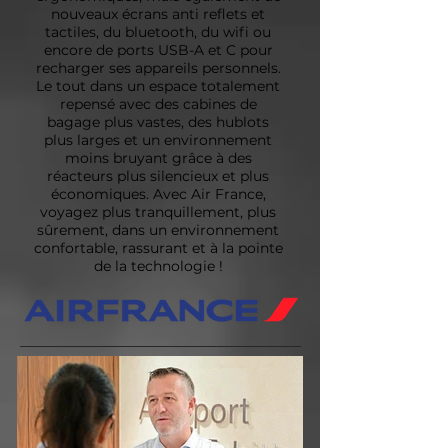
nouveaux écrans anti reflets et
tactiles, du bluetooth, du wifi ou
encore de ports USB-A et C pour
recharger ses appareils personnels.
Le tout dans un espace totalement
repensé avec des cabines de
bagage plus vastes, des hublots
plus larges et un environnement
moins bruyant grâce à des
réacteurs plus silencieux et plus
économiques. Avec Air France,
voyagez plus tranquillement, plus
sûrement, dans un environnement
confortable, rassurant et à la pointe
de la technologie !