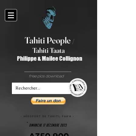
Tahiti Peop
le
/
T
ahiti Taata
Philippe & Mailee Collignon
free pics download
- Aéroport de tahiti, faa'a -
dimanche 17 décembre 2023